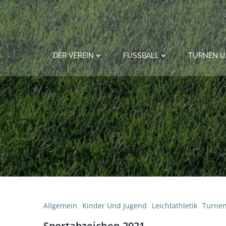
Zum
Inhalt
springen
DER VEREIN
FUSSBALL
TURNEN U
Allgemein
Kinder Und Jugend
Leichtathletik
Turne
Sportabzeichen 2021