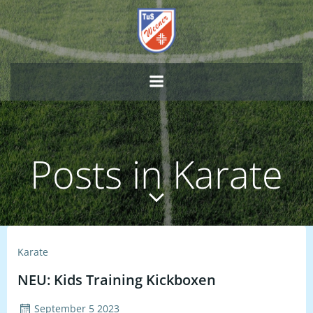
Zum
Inhalt
springen
Posts in Karate
Karate
NEU: Kids Training Kickboxen
September 5 2023