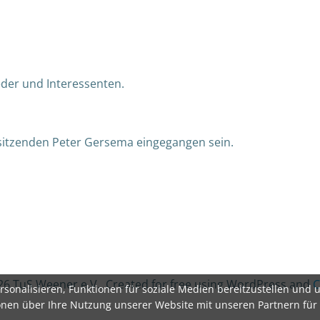
ieder und Interessenten.
sitzenden Peter Gersema eingegangen sein.
26 TuS Weener e.V.. Created for free using WordPress and
C
sonalisieren, Funktionen für soziale Medien bereitzustellen und 
onen über Ihre Nutzung unserer Website mit unseren Partnern für 