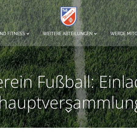
ND FITNESS
WEITERE ABTEILUNGEN
WERDE MITG
rein Fußball: Einl
shauptversammlun