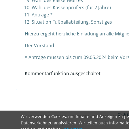
Wahl des Kassenwartes
Wahl des Kassenprüfers (für 2 Jahre)
Anträge *
Situation Fußballabteilung, Sonstiges
Hierzu ergeht herzliche Einladung an alle Mitgl
Der Vorstand
* Anträge müssen bis zum 09.05.2024 beim Vor
Kommentarfunktion ausgeschaltet
© 20
Wir verwenden Cookies, um Inhalte und Anzeigen zu per
Datenverkehr zu analysieren. Wir teilen auch Informati